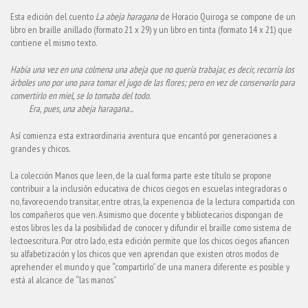
Esta edición del cuento
La abeja haragana
de Horacio Quiroga se compone de un
libro en braille anillado (formato 21 x 29) y un libro en tinta (formato 14 x 21) que
contiene el mismo texto.
Había una vez en una colmena una abeja que no quería trabajar, es decir, recorría los
árboles uno por uno para tomar el jugo de las flores; pero en vez de conservarlo para
convertirlo en miel, se lo tomaba del todo.
Era, pues, una abeja haragana..
.
Así comienza esta extraordinaria aventura que encantó por generaciones a
grandes y chicos.
La colección Manos que leen, de la cual forma parte este título se propone
contribuir a la inclusión educativa de chicos ciegos en escuelas integradoras o
no, favoreciendo transitar, entre otras, la experiencia de la lectura compartida con
los compañeros que ven. Asimismo que docente y bibliotecarios dispongan de
estos libros les da la posibilidad de conocer y difundir el braille como sistema de
lectoescritura. Por otro lado, esta edición permite que los chicos ciegos afiancen
su alfabetización y los chicos que ven aprendan que existen otros modos de
aprehender el mundo y que “compartirlo” de una manera diferente es posible y
está al alcance de “las manos”