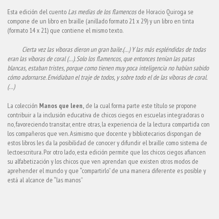
Esta edición del cuento
Las medias de los flamencos
de Horacio Quiroga se
compone de un libro en braille (anillado formato 21 x 29) y un libro en tinta
(formato 14 x 21) que contiene el mismo texto.
Cierta vez las víboras dieron un gran baile.(…) Y las más espléndidas de todas
eran las víboras de coral (…). Solo los flamencos, que entonces tenían las patas
blancas, estaban tristes, porque como tienen muy poca inteligencia no habían sabido
cómo adornarse. Envidiaban el traje de todos, y sobre todo el de las víboras de coral.
(…)
La colección
Manos que leen,
de la cual forma parte este título se propone
contribuir a la inclusión educativa de chicos ciegos en escuelas integradoras o
no, favoreciendo transitar, entre otras, la experiencia de la lectura compartida con
los compañeros que ven. Asimismo que docente y bibliotecarios dispongan de
estos libros les da la posibilidad de conocer y difundir el braille como sistema de
lectoescritura. Por otro lado, esta edición permite que los chicos ciegos afiancen
su alfabetización y los chicos que ven aprendan que existen otros modos de
aprehender el mundo y que “compartirlo” de una manera diferente es posible y
está al alcance de “las manos”