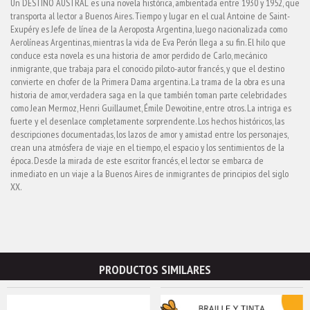
Un DESTINO AUSTRAL es una novela histórica, ambientada entre 1930 y 1952, que
transporta al lector a Buenos Aires. Tiempo y lugar en el cual Antoine de Saint-
Exupéry es Jefe de línea de la Aeroposta Argentina, luego nacionalizada como
Aerolíneas Argentinas, mientras la vida de Eva Perón llega a su fin. El hilo que
conduce esta novela es una historia de amor perdido de Carlo, mecánico
inmigrante, que trabaja para el conocido piloto-autor francés, y que el destino
convierte en chofer de la Primera Dama argentina. La trama de la obra es una
historia de amor, verdadera saga en la que también toman parte celebridades
como Jean Mermoz, Henri Guillaumet, Émile Dewoitine, entre otros. La intriga es
fuerte y el desenlace completamente sorprendente. Los hechos históricos, las
descripciones documentadas, los lazos de amor y amistad entre los personajes,
crean una atmósfera de viaje en el tiempo, el espacio y los sentimientos de la
época. Desde la mirada de este escritor francés, el lector se embarca de
inmediato en un viaje a la Buenos Aires de inmigrantes de principios del siglo
XX.
PRODUCTOS SIMILARES